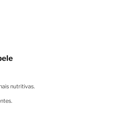
pele
is nutritivas.
ntes.