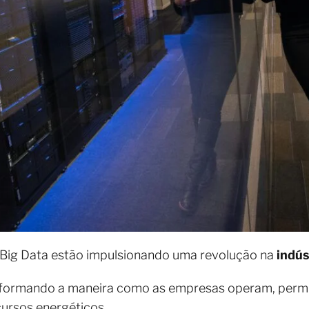
 o Big Data estão impulsionando uma revolução na
indús
nsformando a maneira como as empresas operam, perm
cursos energéticos.