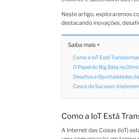
Neste artigo, exploraremos co
destacando inovações, desafi
Saiba mais +
Como a IoT Está Transformand
O Papel do Big Data na Otim
Desafios e Oportunidades da I
Casos de Sucesso: Implementa
Como a IoT Está Tran
A Internet das Coisas (IoT) es
uma comunicação em tempo rea